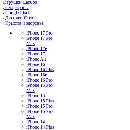
Игрушки Labubu
Смартфоны
Google Pixel
Дисплеи iPhone
Красота и здоровье
iPhone 17 Pro
iPhone 17 Pro
Max
iPhone 17e
iPhone 17
iPhone Air
iPhone 16
iPhone 16 Plus
iPhone 16e
iPhone 16 Pro
iPhone 16 Pro
Max
iPhone 15
iPhone 15 Plus
iPhone 15 Pro
iPhone 15 Pro
Max
iPhone 14
iPhone 14 Plus