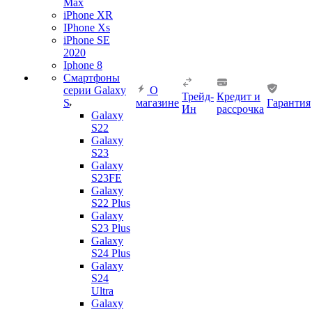
Max
iPhone XR
IPhone Xs
iPhone SE
2020
Iphone 8
Смартфоны
серии Galaxy
О
Трейд-
Кредит и
S
магазине
Гарантия
Ин
рассрочка
Galaxy
S22
Galaxy
S23
Galaxy
S23FE
Galaxy
S22 Plus
Galaxy
S23 Plus
Galaxy
S24 Plus
Galaxy
S24
Ultra
Galaxy