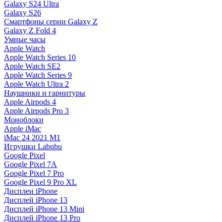
Galaxy S24 Ultra
Galaxy S26
Смартфоны серии Galaxy Z
Galaxy Z Fold 4
Умные часы
Apple Watch
Apple Watch Series 10
Apple Watch SE2
Apple Watch Series 9
Apple Watch Ultra 2
Наушники и гарнитуры
Apple Airpods 4
Apple Airpods Pro 3
Моноблоки
Apple iMac
iMac 24 2021 M1
Игрушки Labubu
Google Pixel
Google Pixel 7А
Google Pixel 7 Pro
Google Pixel 9 Pro XL
Дисплеи iPhone
Дисплей iPhone 13
Дисплей iPhone 13 Mini
Дисплей iPhone 13 Pro