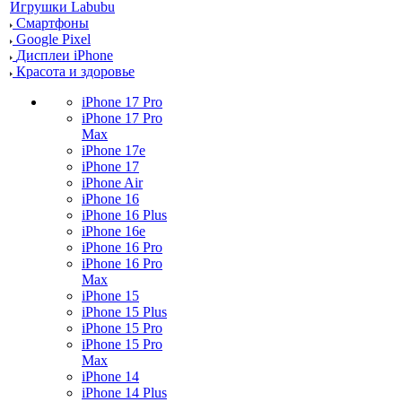
Игрушки Labubu
Смартфоны
Google Pixel
Дисплеи iPhone
Красота и здоровье
iPhone 17 Pro
iPhone 17 Pro
Max
iPhone 17e
iPhone 17
iPhone Air
iPhone 16
iPhone 16 Plus
iPhone 16e
iPhone 16 Pro
iPhone 16 Pro
Max
iPhone 15
iPhone 15 Plus
iPhone 15 Pro
iPhone 15 Pro
Max
iPhone 14
iPhone 14 Plus