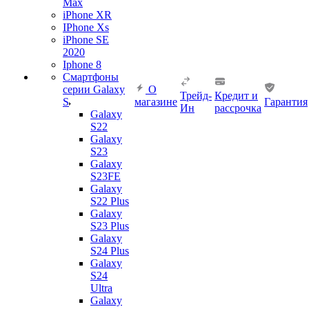
Max
iPhone XR
IPhone Xs
iPhone SE
2020
Iphone 8
Смартфоны
серии Galaxy
О
Трейд-
Кредит и
S
магазине
Гарантия
Ин
рассрочка
Galaxy
S22
Galaxy
S23
Galaxy
S23FE
Galaxy
S22 Plus
Galaxy
S23 Plus
Galaxy
S24 Plus
Galaxy
S24
Ultra
Galaxy