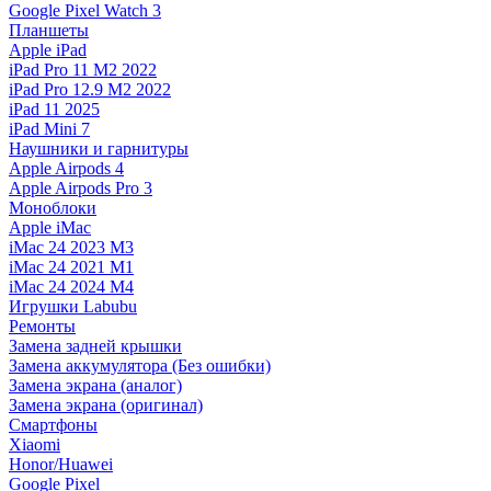
Google Pixel Watch 3
Планшеты
Apple iPad
iPad Pro 11 M2 2022
iPad Pro 12.9 M2 2022
iPad 11 2025
iPad Mini 7
Наушники и гарнитуры
Apple Airpods 4
Apple Airpods Pro 3
Моноблоки
Apple iMac
iMac 24 2023 M3
iMac 24 2021 M1
iMac 24 2024 M4
Игрушки Labubu
Ремонты
Замена задней крышки
Замена аккумулятора (Без ошибки)
Замена экрана (аналог)
Замена экрана (оригинал)
Смартфоны
Xiaomi
Honor/Huawei
Google Pixel