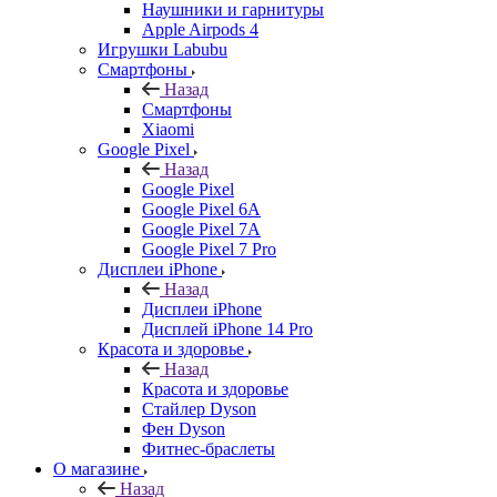
Наушники и гарнитуры
Apple Airpods 4
Игрушки Labubu
Смартфоны
Назад
Смартфоны
Xiaomi
Google Pixel
Назад
Google Pixel
Google Pixel 6A
Google Pixel 7А
Google Pixel 7 Pro
Дисплеи iPhone
Назад
Дисплеи iPhone
Дисплей iPhone 14 Pro
Красота и здоровье
Назад
Красота и здоровье
Стайлер Dyson
Фен Dyson
Фитнес-браслеты
О магазине
Назад