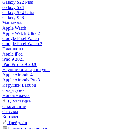
Galaxy S22 Plus
Galaxy S24
Galaxy S24 Ultra
Galaxy S26
Умные часы
Apple Watch
Apple Watch Ultra 2
Google Pixel Watch
Google Pixel Watch 2
Планшеты
Apple iPad
iPad 9 2021
iPad Pro 12.9 2020
Наушники и гарнитуры
Apple Airpods 4
Apple Airpods Pro 3
Игрушки Labubu
Смартфоны
Honor/Huawei
О магазине
О компании
Отзывы
Контакты
Трейд-Ин
Кредит и рассрочка