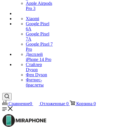
Apple Airpods
Pro 3
Xiaomi
Google Pixel
6A
Google Pixel
7А
Google Pixel 7
Pro
Дисплей
iPhone 14 Pro
Стайлер
Dyson
Фен Dyson
Фитнес-
браслеты
Сравнение
0
Отложенные
0
Корзина
0