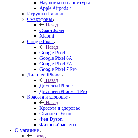
Наушники и гарнитуры
Apple Airpods 4
Игрушки Labubu
Смартфоны
Назад
Смартфоны
Xiaomi
Google Pixel
Назад
Google Pixel
Google Pixel 6A
Google Pixel 7А
Google Pixel 7 Pro
Дисплеи iPhone
Назад
Дисплеи iPhone
Дисплей iPhone 14 Pro
Красота и здоровье
Назад
Красота и здоровье
Стайлер Dyson
Фен Dyson
Фитнес-браслеты
О магазине
Назад