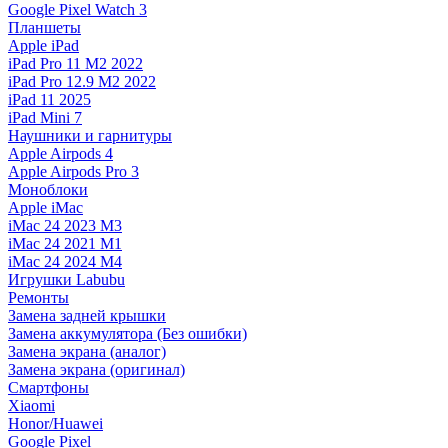
Google Pixel Watch 3
Планшеты
Apple iPad
iPad Pro 11 M2 2022
iPad Pro 12.9 M2 2022
iPad 11 2025
iPad Mini 7
Наушники и гарнитуры
Apple Airpods 4
Apple Airpods Pro 3
Моноблоки
Apple iMac
iMac 24 2023 M3
iMac 24 2021 M1
iMac 24 2024 M4
Игрушки Labubu
Ремонты
Замена задней крышки
Замена аккумулятора (Без ошибки)
Замена экрана (аналог)
Замена экрана (оригинал)
Смартфоны
Xiaomi
Honor/Huawei
Google Pixel