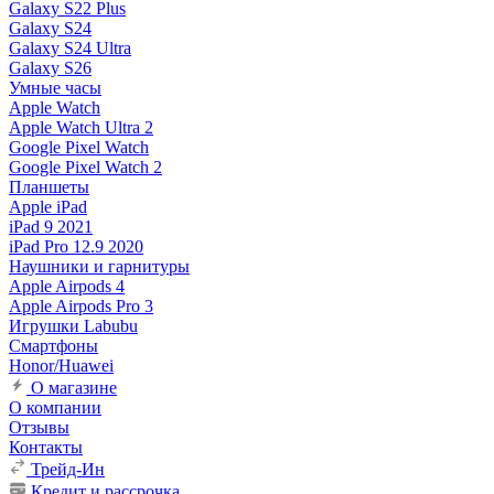
Galaxy S22 Plus
Galaxy S24
Galaxy S24 Ultra
Galaxy S26
Умные часы
Apple Watch
Apple Watch Ultra 2
Google Pixel Watch
Google Pixel Watch 2
Планшеты
Apple iPad
iPad 9 2021
iPad Pro 12.9 2020
Наушники и гарнитуры
Apple Airpods 4
Apple Airpods Pro 3
Игрушки Labubu
Смартфоны
Honor/Huawei
О магазине
О компании
Отзывы
Контакты
Трейд-Ин
Кредит и рассрочка