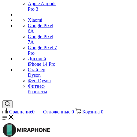
Apple Airpods
Pro 3
Xiaomi
Google Pixel
6A
Google Pixel
7А
Google Pixel 7
Pro
Дисплей
iPhone 14 Pro
Стайлер
Dyson
Фен Dyson
Фитнес-
браслеты
Сравнение
0
Отложенные
0
Корзина
0