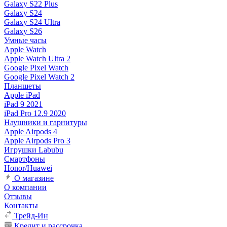
Galaxy S22 Plus
Galaxy S24
Galaxy S24 Ultra
Galaxy S26
Умные часы
Apple Watch
Apple Watch Ultra 2
Google Pixel Watch
Google Pixel Watch 2
Планшеты
Apple iPad
iPad 9 2021
iPad Pro 12.9 2020
Наушники и гарнитуры
Apple Airpods 4
Apple Airpods Pro 3
Игрушки Labubu
Смартфоны
Honor/Huawei
О магазине
О компании
Отзывы
Контакты
Трейд-Ин
Кредит и рассрочка