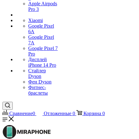
Apple Airpods
Pro 3
Xiaomi
Google Pixel
6A
Google Pixel
7А
Google Pixel 7
Pro
Дисплей
iPhone 14 Pro
Стайлер
Dyson
Фен Dyson
Фитнес-
браслеты
Сравнение
0
Отложенные
0
Корзина
0