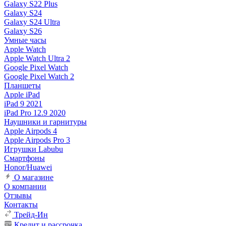
Galaxy S22 Plus
Galaxy S24
Galaxy S24 Ultra
Galaxy S26
Умные часы
Apple Watch
Apple Watch Ultra 2
Google Pixel Watch
Google Pixel Watch 2
Планшеты
Apple iPad
iPad 9 2021
iPad Pro 12.9 2020
Наушники и гарнитуры
Apple Airpods 4
Apple Airpods Pro 3
Игрушки Labubu
Смартфоны
Honor/Huawei
О магазине
О компании
Отзывы
Контакты
Трейд-Ин
Кредит и рассрочка