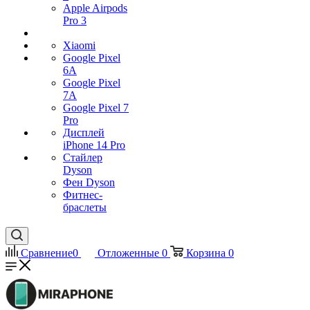
Apple Airpods
Pro 3
Xiaomi
Google Pixel
6A
Google Pixel
7А
Google Pixel 7
Pro
Дисплей
iPhone 14 Pro
Стайлер
Dyson
Фен Dyson
Фитнес-
браслеты
Сравнение
0
Отложенные
0
Корзина
0