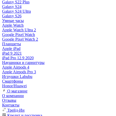
Galaxy S22 Plus
Galaxy S24
Galaxy S24 Ultra
Galaxy S26
Умные часы
Apple Watch
Apple Watch Ultra 2
Google Pixel Watch
Google Pixel Watch 2
Планшеты
Apple iPad
iPad 9 2021
iPad Pro 12.9 2020
Наушники и гарнитуры
Apple Airpods 4
Apple Airpods Pro 3
Игрушки Labubu
Смартфоны
Honor/Huawei
О магазине
О компании
Отзывы
Контакты
Трейд-Ин
Кредит и рассрочка