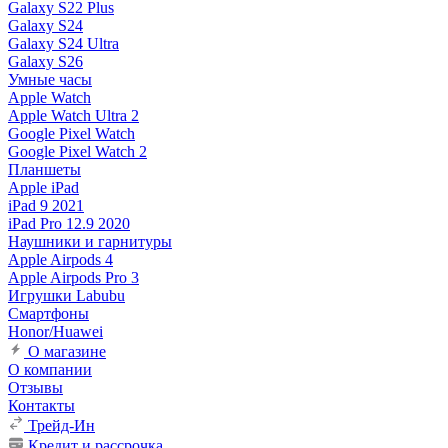
Galaxy S22 Plus
Galaxy S24
Galaxy S24 Ultra
Galaxy S26
Умные часы
Apple Watch
Apple Watch Ultra 2
Google Pixel Watch
Google Pixel Watch 2
Планшеты
Apple iPad
iPad 9 2021
iPad Pro 12.9 2020
Наушники и гарнитуры
Apple Airpods 4
Apple Airpods Pro 3
Игрушки Labubu
Смартфоны
Honor/Huawei
О магазине
О компании
Отзывы
Контакты
Трейд-Ин
Кредит и рассрочка