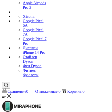
Apple Airpods
Pro 3
Xiaomi
Google Pixel
6A
Google Pixel
7А
Google Pixel 7
Pro
Дисплей
iPhone 14 Pro
Стайлер
Dyson
Фен Dyson
Фитнес-
браслеты
Сравнение
0
Отложенные
0
Корзина
0