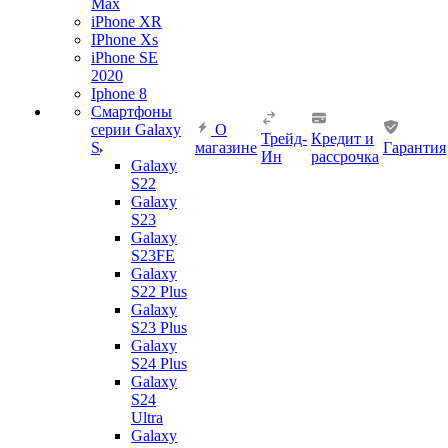
Max
iPhone XR
IPhone Xs
iPhone SE
2020
Iphone 8
Смартфоны
серии Galaxy
О
Трейд-
Кредит и
S
магазине
Гарантия
Ин
рассрочка
Galaxy
S22
Galaxy
S23
Galaxy
S23FE
Galaxy
S22 Plus
Galaxy
S23 Plus
Galaxy
S24 Plus
Galaxy
S24
Ultra
Galaxy