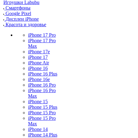
Игрушки Labubu
Смартфоны
Google Pixel
Дисплеи iPhone
Красота и здоровье
iPhone 17 Pro
iPhone 17 Pro
Max
iPhone 17e
iPhone 17
iPhone Air
iPhone 16
iPhone 16 Plus
iPhone 16e
iPhone 16 Pro
iPhone 16 Pro
Max
iPhone 15
iPhone 15 Plus
iPhone 15 Pro
iPhone 15 Pro
Max
iPhone 14
iPhone 14 Plus