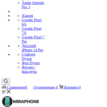
Apple Airpods
Pro 3
Xiaomi
Google Pixel
6A
Google Pixel
7А
Google Pixel 7
Pro
Дисплей
iPhone 14 Pro
Стайлер
Dyson
Фен Dyson
Фитнес-
браслеты
Сравнение
0
Отложенные
0
Корзина
0