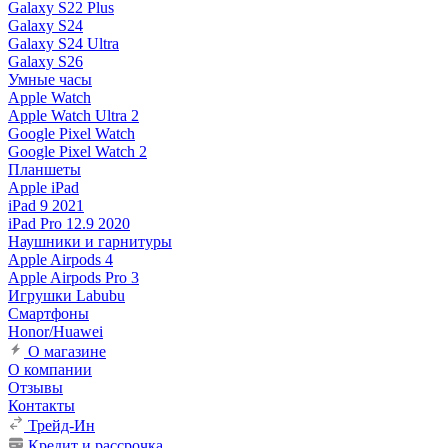
Galaxy S22 Plus
Galaxy S24
Galaxy S24 Ultra
Galaxy S26
Умные часы
Apple Watch
Apple Watch Ultra 2
Google Pixel Watch
Google Pixel Watch 2
Планшеты
Apple iPad
iPad 9 2021
iPad Pro 12.9 2020
Наушники и гарнитуры
Apple Airpods 4
Apple Airpods Pro 3
Игрушки Labubu
Смартфоны
Honor/Huawei
О магазине
О компании
Отзывы
Контакты
Трейд-Ин
Кредит и рассрочка