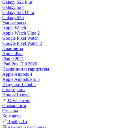
Galaxy S22 Plus
Galaxy S24
Galaxy S24 Ultra
Galaxy S26
Умные часы
Apple Watch
Apple Watch Ultra 2
Google Pixel Watch
Google Pixel Watch 2
Планшеты
Apple iPad
iPad 9 2021
iPad Pro 12.9 2020
Наушники и гарнитуры
Apple Airpods 4
Apple Airpods Pro 3
Игрушки Labubu
Смартфоны
Honor/Huawei
О магазине
О компании
Отзывы
Контакты
Трейд-Ин
Кредит и рассрочка