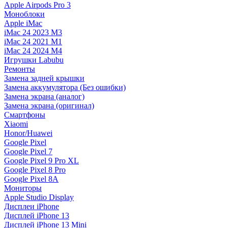
Apple Airpods Pro 3
Моноблоки
Apple iMac
iMac 24 2023 M3
iMac 24 2021 M1
iMac 24 2024 M4
Игрушки Labubu
Ремонты
Замена задней крышки
Замена аккумулятора (Без ошибки)
Замена экрана (аналог)
Замена экрана (оригинал)
Смартфоны
Xiaomi
Honor/Huawei
Google Pixel
Google Pixel 7
Google Pixel 9 Pro XL
Google Pixel 8 Pro
Google Pixel 8A
Мониторы
Apple Studio Display
Дисплеи iPhone
Дисплей iPhone 13
Дисплей iPhone 13 Mini