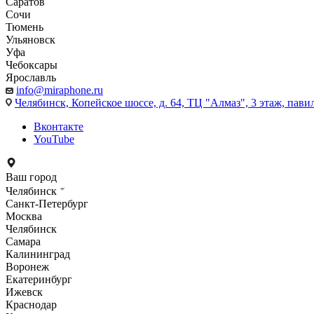
Саратов
Сочи
Тюмень
Ульяновск
Уфа
Чебоксары
Ярославль
info@miraphone.ru
Челябинск,
Копейское шоссе, д. 64, ТЦ "Алмаз", 3 этаж, пави
Вконтакте
YouTube
Ваш город
Челябинск
Санкт-Петербург
Москва
Челябинск
Самара
Калининград
Воронеж
Екатеринбург
Ижевск
Краснодар