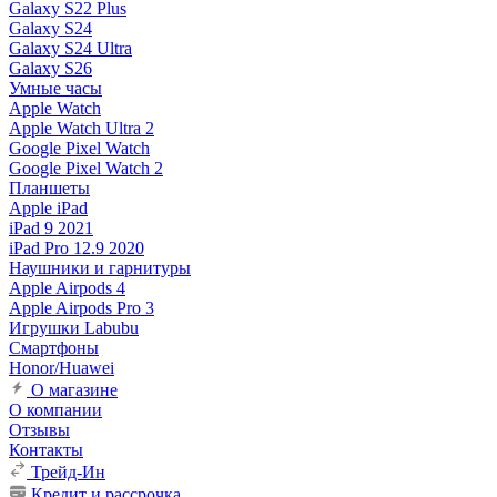
Galaxy S22 Plus
Galaxy S24
Galaxy S24 Ultra
Galaxy S26
Умные часы
Apple Watch
Apple Watch Ultra 2
Google Pixel Watch
Google Pixel Watch 2
Планшеты
Apple iPad
iPad 9 2021
iPad Pro 12.9 2020
Наушники и гарнитуры
Apple Airpods 4
Apple Airpods Pro 3
Игрушки Labubu
Смартфоны
Honor/Huawei
О магазине
О компании
Отзывы
Контакты
Трейд-Ин
Кредит и рассрочка