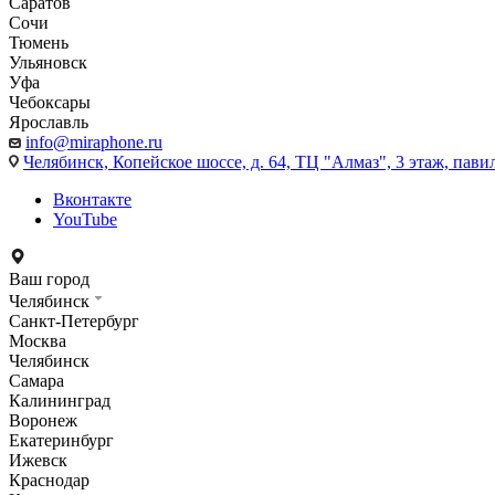
Саратов
Сочи
Тюмень
Ульяновск
Уфа
Чебоксары
Ярославль
info@miraphone.ru
Челябинск,
Копейское шоссе, д. 64, ТЦ "Алмаз", 3 этаж, пави
Вконтакте
YouTube
Ваш город
Челябинск
Санкт-Петербург
Москва
Челябинск
Самара
Калининград
Воронеж
Екатеринбург
Ижевск
Краснодар