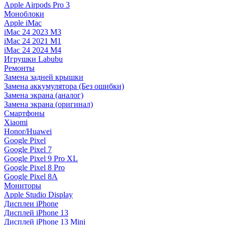
Apple Airpods Pro 3
Моноблоки
Apple iMac
iMac 24 2023 M3
iMac 24 2021 M1
iMac 24 2024 M4
Игрушки Labubu
Ремонты
Замена задней крышки
Замена аккумулятора (Без ошибки)
Замена экрана (аналог)
Замена экрана (оригинал)
Смартфоны
Xiaomi
Honor/Huawei
Google Pixel
Google Pixel 7
Google Pixel 9 Pro XL
Google Pixel 8 Pro
Google Pixel 8A
Мониторы
Apple Studio Display
Дисплеи iPhone
Дисплей iPhone 13
Дисплей iPhone 13 Mini