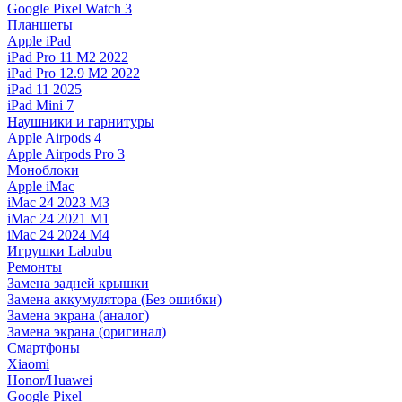
Google Pixel Watch 3
Планшеты
Apple iPad
iPad Pro 11 M2 2022
iPad Pro 12.9 M2 2022
iPad 11 2025
iPad Mini 7
Наушники и гарнитуры
Apple Airpods 4
Apple Airpods Pro 3
Моноблоки
Apple iMac
iMac 24 2023 M3
iMac 24 2021 M1
iMac 24 2024 M4
Игрушки Labubu
Ремонты
Замена задней крышки
Замена аккумулятора (Без ошибки)
Замена экрана (аналог)
Замена экрана (оригинал)
Смартфоны
Xiaomi
Honor/Huawei
Google Pixel