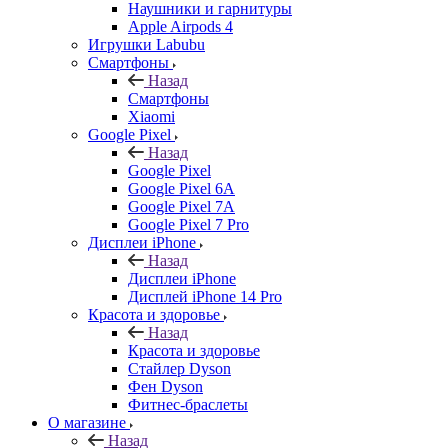
Наушники и гарнитуры
Apple Airpods 4
Игрушки Labubu
Смартфоны
Назад
Смартфоны
Xiaomi
Google Pixel
Назад
Google Pixel
Google Pixel 6A
Google Pixel 7А
Google Pixel 7 Pro
Дисплеи iPhone
Назад
Дисплеи iPhone
Дисплей iPhone 14 Pro
Красота и здоровье
Назад
Красота и здоровье
Стайлер Dyson
Фен Dyson
Фитнес-браслеты
О магазине
Назад