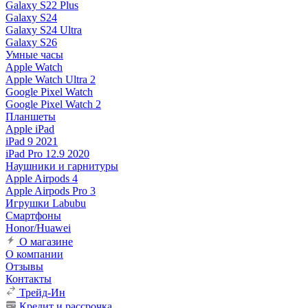
Galaxy S22 Plus
Galaxy S24
Galaxy S24 Ultra
Galaxy S26
Умные часы
Apple Watch
Apple Watch Ultra 2
Google Pixel Watch
Google Pixel Watch 2
Планшеты
Apple iPad
iPad 9 2021
iPad Pro 12.9 2020
Наушники и гарнитуры
Apple Airpods 4
Apple Airpods Pro 3
Игрушки Labubu
Смартфоны
Honor/Huawei
О магазине
О компании
Отзывы
Контакты
Трейд-Ин
Кредит и рассрочка