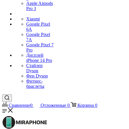
Apple Airpods
Pro 3
Xiaomi
Google Pixel
6A
Google Pixel
7А
Google Pixel 7
Pro
Дисплей
iPhone 14 Pro
Стайлер
Dyson
Фен Dyson
Фитнес-
браслеты
Сравнение
0
Отложенные
0
Корзина
0