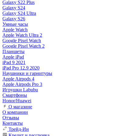
Galaxy S22 Plus
Galaxy S24
Galaxy S24 Ultra
Galaxy S26
Умные часы
Apple Watch
Apple Watch Ultra 2
Google Pixel Watch
Google Pixel Watch 2
Планшеты
Apple iPad
iPad 9 2021
iPad Pro 12.9 2020
Наушники и гарнитуры
Apple Airpods 4
Apple Airpods Pro 3
Игрушки Labubu
Смартфоны
Honor/Huawei
О магазине
О компании
Отзывы
Контакты
Трейд-Ин
Кредит и рассрочка