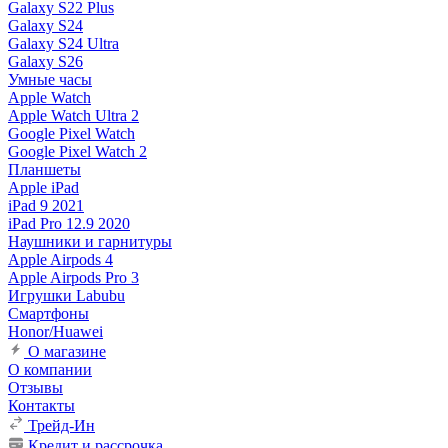
Galaxy S22 Plus
Galaxy S24
Galaxy S24 Ultra
Galaxy S26
Умные часы
Apple Watch
Apple Watch Ultra 2
Google Pixel Watch
Google Pixel Watch 2
Планшеты
Apple iPad
iPad 9 2021
iPad Pro 12.9 2020
Наушники и гарнитуры
Apple Airpods 4
Apple Airpods Pro 3
Игрушки Labubu
Смартфоны
Honor/Huawei
О магазине
О компании
Отзывы
Контакты
Трейд-Ин
Кредит и рассрочка