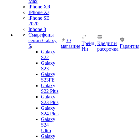
Max
iPhone XR
IPhone Xs
iPhone SE
2020
Iphone 8
Смартфоны
серии Galaxy
О
Трейд-
Кредит и
S
магазине
Гарантия
Ин
рассрочка
Galaxy
S22
Galaxy
S23
Galaxy
S23FE
Galaxy
S22 Plus
Galaxy
S23 Plus
Galaxy
S24 Plus
Galaxy
S24
Ultra
Galaxy