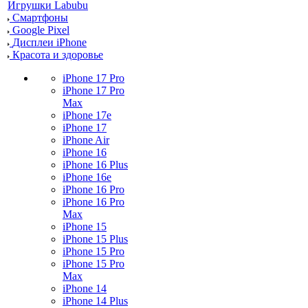
Игрушки Labubu
Смартфоны
Google Pixel
Дисплеи iPhone
Красота и здоровье
iPhone 17 Pro
iPhone 17 Pro
Max
iPhone 17e
iPhone 17
iPhone Air
iPhone 16
iPhone 16 Plus
iPhone 16e
iPhone 16 Pro
iPhone 16 Pro
Max
iPhone 15
iPhone 15 Plus
iPhone 15 Pro
iPhone 15 Pro
Max
iPhone 14
iPhone 14 Plus