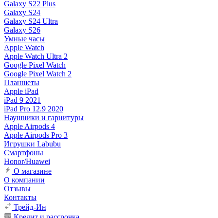
Galaxy S22 Plus
Galaxy S24
Galaxy S24 Ultra
Galaxy S26
Умные часы
Apple Watch
Apple Watch Ultra 2
Google Pixel Watch
Google Pixel Watch 2
Планшеты
Apple iPad
iPad 9 2021
iPad Pro 12.9 2020
Наушники и гарнитуры
Apple Airpods 4
Apple Airpods Pro 3
Игрушки Labubu
Смартфоны
Honor/Huawei
О магазине
О компании
Отзывы
Контакты
Трейд-Ин
Кредит и рассрочка