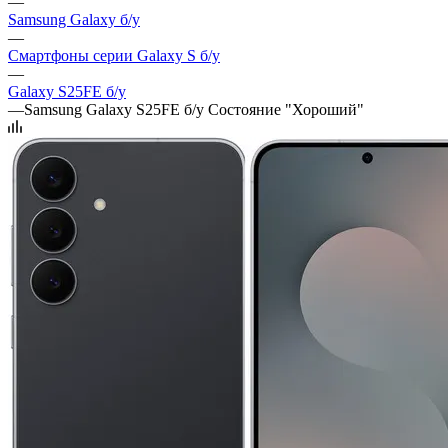
—
Samsung Galaxy б/у
—
Смартфоны серии Galaxy S б/у
—
Galaxy S25FE б/у
—
Samsung Galaxy S25FE б/у Состояние "Хороший"