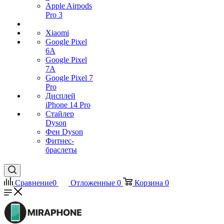
Apple Airpods
Pro 3
Xiaomi
Google Pixel
6A
Google Pixel
7А
Google Pixel 7
Pro
Дисплей
iPhone 14 Pro
Стайлер
Dyson
Фен Dyson
Фитнес-
браслеты
Сравнение
0
Отложенные
0
Корзина
0