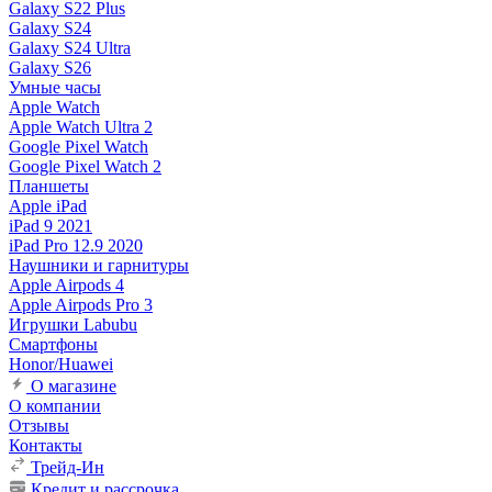
Galaxy S22 Plus
Galaxy S24
Galaxy S24 Ultra
Galaxy S26
Умные часы
Apple Watch
Apple Watch Ultra 2
Google Pixel Watch
Google Pixel Watch 2
Планшеты
Apple iPad
iPad 9 2021
iPad Pro 12.9 2020
Наушники и гарнитуры
Apple Airpods 4
Apple Airpods Pro 3
Игрушки Labubu
Смартфоны
Honor/Huawei
О магазине
О компании
Отзывы
Контакты
Трейд-Ин
Кредит и рассрочка