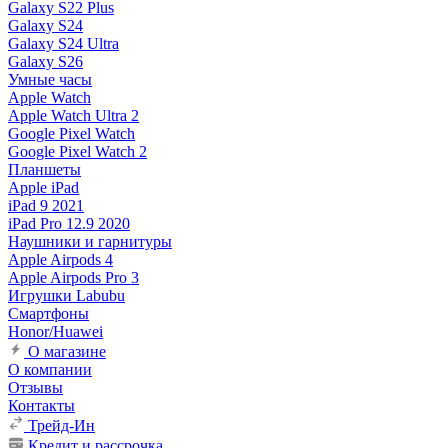
Galaxy S22 Plus
Galaxy S24
Galaxy S24 Ultra
Galaxy S26
Умные часы
Apple Watch
Apple Watch Ultra 2
Google Pixel Watch
Google Pixel Watch 2
Планшеты
Apple iPad
iPad 9 2021
iPad Pro 12.9 2020
Наушники и гарнитуры
Apple Airpods 4
Apple Airpods Pro 3
Игрушки Labubu
Смартфоны
Honor/Huawei
О магазине
О компании
Отзывы
Контакты
Трейд-Ин
Кредит и рассрочка