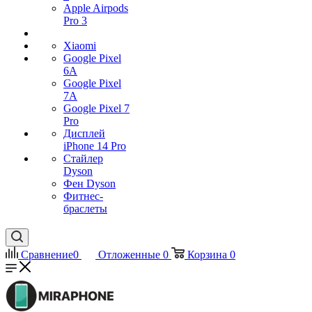
Apple Airpods
Pro 3
Xiaomi
Google Pixel
6A
Google Pixel
7А
Google Pixel 7
Pro
Дисплей
iPhone 14 Pro
Стайлер
Dyson
Фен Dyson
Фитнес-
браслеты
Сравнение
0
Отложенные
0
Корзина
0