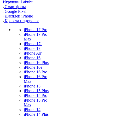
Игрушки Labubu
Смартфоны
Google Pixel
Дисплеи iPhone
Красота и здоровье
iPhone 17 Pro
iPhone 17 Pro
Max
iPhone 17e
iPhone 17
iPhone Air
iPhone 16
iPhone 16 Plus
iPhone 16e
iPhone 16 Pro
iPhone 16 Pro
Max
iPhone 15
iPhone 15 Plus
iPhone 15 Pro
iPhone 15 Pro
Max
iPhone 14
iPhone 14 Plus