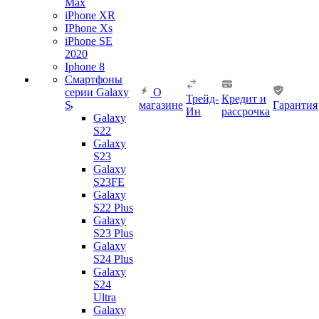
Max
iPhone XR
IPhone Xs
iPhone SE
2020
Iphone 8
Смартфоны
серии Galaxy
О
Трейд-
Кредит и
S
магазине
Гарантия
Ин
рассрочка
Galaxy
S22
Galaxy
S23
Galaxy
S23FE
Galaxy
S22 Plus
Galaxy
S23 Plus
Galaxy
S24 Plus
Galaxy
S24
Ultra
Galaxy