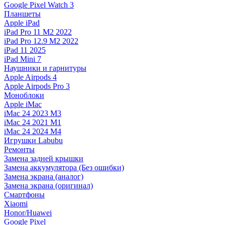
Google Pixel Watch 3
Планшеты
Apple iPad
iPad Pro 11 M2 2022
iPad Pro 12.9 M2 2022
iPad 11 2025
iPad Mini 7
Наушники и гарнитуры
Apple Airpods 4
Apple Airpods Pro 3
Моноблоки
Apple iMac
iMac 24 2023 M3
iMac 24 2021 M1
iMac 24 2024 M4
Игрушки Labubu
Ремонты
Замена задней крышки
Замена аккумулятора (Без ошибки)
Замена экрана (аналог)
Замена экрана (оригинал)
Смартфоны
Xiaomi
Honor/Huawei
Google Pixel