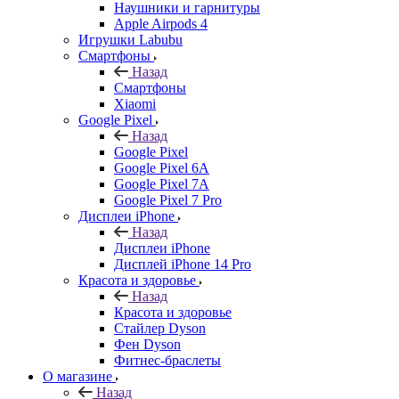
Наушники и гарнитуры
Apple Airpods 4
Игрушки Labubu
Смартфоны
Назад
Смартфоны
Xiaomi
Google Pixel
Назад
Google Pixel
Google Pixel 6A
Google Pixel 7А
Google Pixel 7 Pro
Дисплеи iPhone
Назад
Дисплеи iPhone
Дисплей iPhone 14 Pro
Красота и здоровье
Назад
Красота и здоровье
Стайлер Dyson
Фен Dyson
Фитнес-браслеты
О магазине
Назад