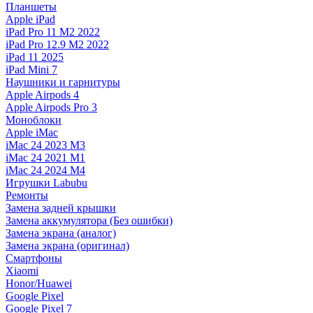
Планшеты
Apple iPad
iPad Pro 11 M2 2022
iPad Pro 12.9 M2 2022
iPad 11 2025
iPad Mini 7
Наушники и гарнитуры
Apple Airpods 4
Apple Airpods Pro 3
Моноблоки
Apple iMac
iMac 24 2023 M3
iMac 24 2021 M1
iMac 24 2024 M4
Игрушки Labubu
Ремонты
Замена задней крышки
Замена аккумулятора (Без ошибки)
Замена экрана (аналог)
Замена экрана (оригинал)
Смартфоны
Xiaomi
Honor/Huawei
Google Pixel
Google Pixel 7