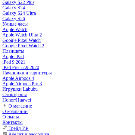
Galaxy S22 Plus
Galaxy S24
Galaxy S24 Ultra
Galaxy S26
Умные часы
Apple Watch
Apple Watch Ultra 2
Google Pixel Watch
Google Pixel Watch 2
Планшеты
Apple iPad
iPad 9 2021
iPad Pro 12.9 2020
Наушники и гарнитуры
Apple Airpods 4
Apple Airpods Pro 3
Игрушки Labubu
Смартфоны
Honor/Huawei
О магазине
О компании
Отзывы
Контакты
Трейд-Ин
Кредит и рассрочка