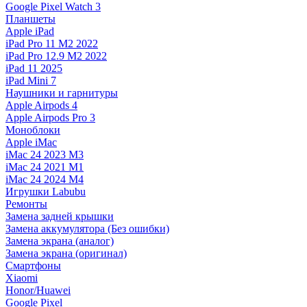
Google Pixel Watch 3
Планшеты
Apple iPad
iPad Pro 11 M2 2022
iPad Pro 12.9 M2 2022
iPad 11 2025
iPad Mini 7
Наушники и гарнитуры
Apple Airpods 4
Apple Airpods Pro 3
Моноблоки
Apple iMac
iMac 24 2023 M3
iMac 24 2021 M1
iMac 24 2024 M4
Игрушки Labubu
Ремонты
Замена задней крышки
Замена аккумулятора (Без ошибки)
Замена экрана (аналог)
Замена экрана (оригинал)
Смартфоны
Xiaomi
Honor/Huawei
Google Pixel