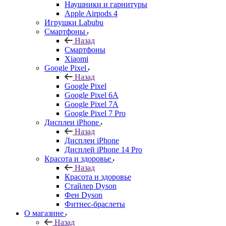
Наушники и гарнитуры
Apple Airpods 4
Игрушки Labubu
Смартфоны
Назад
Смартфоны
Xiaomi
Google Pixel
Назад
Google Pixel
Google Pixel 6A
Google Pixel 7А
Google Pixel 7 Pro
Дисплеи iPhone
Назад
Дисплеи iPhone
Дисплей iPhone 14 Pro
Красота и здоровье
Назад
Красота и здоровье
Стайлер Dyson
Фен Dyson
Фитнес-браслеты
О магазине
Назад