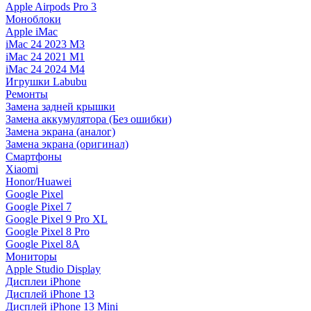
Apple Airpods Pro 3
Моноблоки
Apple iMac
iMac 24 2023 M3
iMac 24 2021 M1
iMac 24 2024 M4
Игрушки Labubu
Ремонты
Замена задней крышки
Замена аккумулятора (Без ошибки)
Замена экрана (аналог)
Замена экрана (оригинал)
Смартфоны
Xiaomi
Honor/Huawei
Google Pixel
Google Pixel 7
Google Pixel 9 Pro XL
Google Pixel 8 Pro
Google Pixel 8A
Мониторы
Apple Studio Display
Дисплеи iPhone
Дисплей iPhone 13
Дисплей iPhone 13 Mini