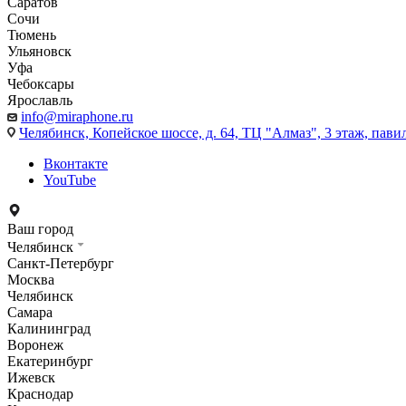
Саратов
Сочи
Тюмень
Ульяновск
Уфа
Чебоксары
Ярославль
info@miraphone.ru
Челябинск,
Копейское шоссе, д. 64, ТЦ "Алмаз", 3 этаж, пави
Вконтакте
YouTube
Ваш город
Челябинск
Санкт-Петербург
Москва
Челябинск
Самара
Калининград
Воронеж
Екатеринбург
Ижевск
Краснодар