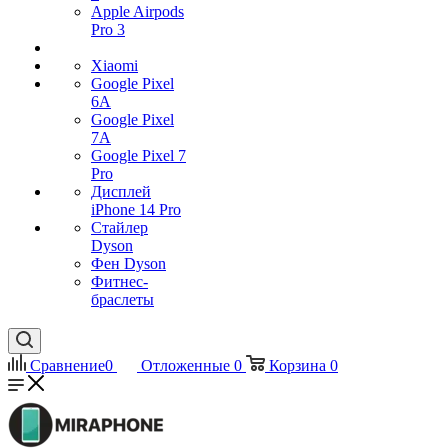
Apple Airpods
Pro 3
Xiaomi
Google Pixel
6A
Google Pixel
7А
Google Pixel 7
Pro
Дисплей
iPhone 14 Pro
Стайлер
Dyson
Фен Dyson
Фитнес-
браслеты
Сравнение
0
Отложенные
0
Корзина
0