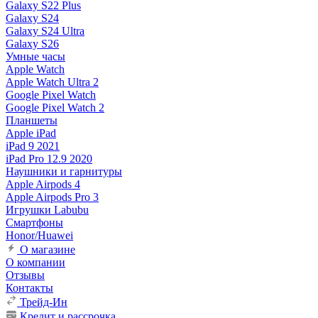
Galaxy S22 Plus
Galaxy S24
Galaxy S24 Ultra
Galaxy S26
Умные часы
Apple Watch
Apple Watch Ultra 2
Google Pixel Watch
Google Pixel Watch 2
Планшеты
Apple iPad
iPad 9 2021
iPad Pro 12.9 2020
Наушники и гарнитуры
Apple Airpods 4
Apple Airpods Pro 3
Игрушки Labubu
Смартфоны
Honor/Huawei
О магазине
О компании
Отзывы
Контакты
Трейд-Ин
Кредит и рассрочка