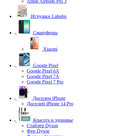
Apple Airpods Pro 3
Игрушки Labubu
Смартфоны
Xiaomi
Google Pixel
Google Pixel 6A
Google Pixel 7А
Google Pixel 7 Pro
Дисплеи iPhone
Дисплей iPhone 14 Pro
Красота и здоровье
Стайлер Dyson
Фен Dyson