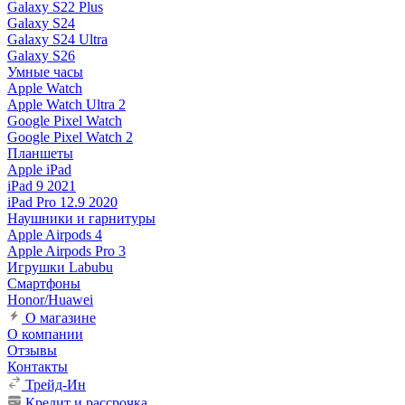
Galaxy S22 Plus
Galaxy S24
Galaxy S24 Ultra
Galaxy S26
Умные часы
Apple Watch
Apple Watch Ultra 2
Google Pixel Watch
Google Pixel Watch 2
Планшеты
Apple iPad
iPad 9 2021
iPad Pro 12.9 2020
Наушники и гарнитуры
Apple Airpods 4
Apple Airpods Pro 3
Игрушки Labubu
Смартфоны
Honor/Huawei
О магазине
О компании
Отзывы
Контакты
Трейд-Ин
Кредит и рассрочка