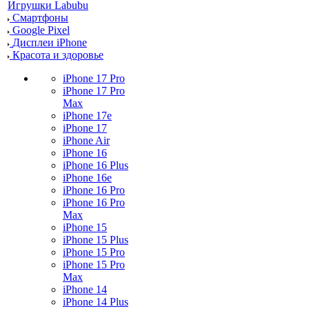
Игрушки Labubu
Смартфоны
Google Pixel
Дисплеи iPhone
Красота и здоровье
iPhone 17 Pro
iPhone 17 Pro
Max
iPhone 17e
iPhone 17
iPhone Air
iPhone 16
iPhone 16 Plus
iPhone 16e
iPhone 16 Pro
iPhone 16 Pro
Max
iPhone 15
iPhone 15 Plus
iPhone 15 Pro
iPhone 15 Pro
Max
iPhone 14
iPhone 14 Plus