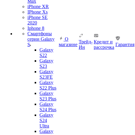
Max
iPhone XR
IPhone Xs
iPhone SE
2020
Iphone 8
Смартфоны
серии Galaxy
О
Трейд-
Кредит и
S
магазине
Гарантия
Ин
рассрочка
Galaxy
S22
Galaxy
S23
Galaxy
S23FE
Galaxy
S22 Plus
Galaxy
S23 Plus
Galaxy
S24 Plus
Galaxy
S24
Ultra
Galaxy