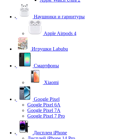
Наушники и гарнитуры
Apple Airpods 4
Игрушки Labubu
Смартфоны
Xiaomi
Google Pixel
Google Pixel 6A
Google Pixel 7А
Google Pixel 7 Pro
Дисплеи iPhone
Дисплей iPhone 14 Pro