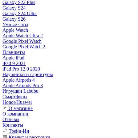
Galaxy S22 Plus
Galaxy S24
Galaxy S24 Ultra
Galaxy S26
Умные часы
Apple Watch
Apple Watch Ultra 2
Google Pixel Watch
Google Pixel Watch 2
Планшеты
Apple iPad
iPad 9 2021
iPad Pro 12.9 2020
Наушники и гарнитуры
Apple Airpods 4
Apple Airpods Pro 3
Игрушки Labubu
Смартфоны
Honor/Huawei
О магазине
О компании
Отзывы
Контакты
Трейд-Ин
Кредит и рассрочка