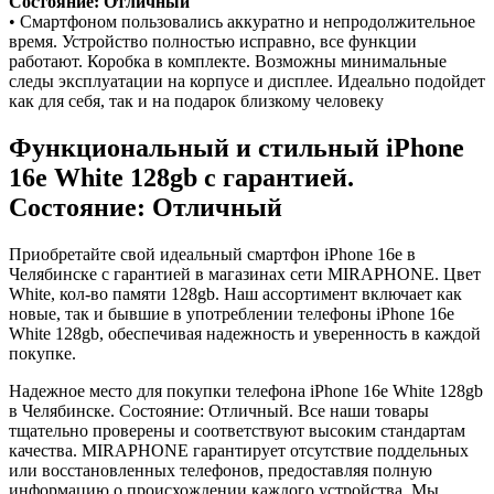
Состояние: Отличный
• Смартфоном пользовались аккуратно и непродолжительное
время. Устройство полностью исправно, все функции
работают. Коробка в комплекте. Возможны минимальные
следы эксплуатации на корпусе и дисплее. Идеально подойдет
как для себя, так и на подарок близкому человеку
Функциональный и стильный iPhone
16e
White
128gb
с гарантией.
Состояние: Отличный
Приобретайте свой идеальный смартфон iPhone 16e в
Челябинске с гарантией в магазинах сети MIRAPHONE. Цвет
White
, кол-во памяти
128gb
. Наш ассортимент включает как
новые, так и бывшие в употреблении телефоны iPhone 16e
White
128gb
, обеспечивая надежность и уверенность в каждой
покупке.
Надежное место для покупки телефона iPhone 16e
White
128gb
в Челябинске. Состояние: Отличный. Все наши товары
тщательно проверены и соответствуют высоким стандартам
качества. MIRAPHONE гарантирует отсутствие поддельных
или восстановленных телефонов, предоставляя полную
информацию о происхождении каждого устройства. Мы