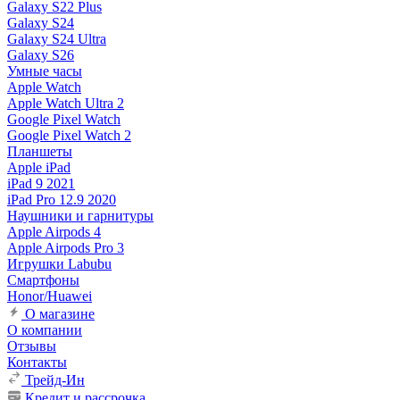
Galaxy S22 Plus
Galaxy S24
Galaxy S24 Ultra
Galaxy S26
Умные часы
Apple Watch
Apple Watch Ultra 2
Google Pixel Watch
Google Pixel Watch 2
Планшеты
Apple iPad
iPad 9 2021
iPad Pro 12.9 2020
Наушники и гарнитуры
Apple Airpods 4
Apple Airpods Pro 3
Игрушки Labubu
Смартфоны
Honor/Huawei
О магазине
О компании
Отзывы
Контакты
Трейд-Ин
Кредит и рассрочка