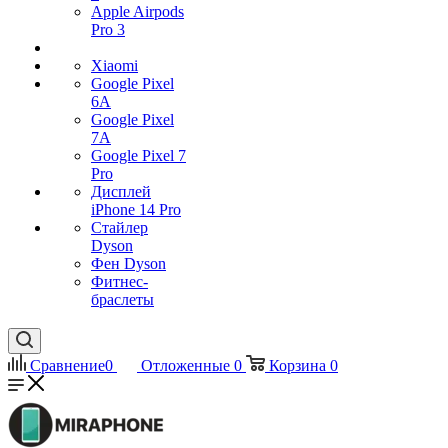
Apple Airpods
Pro 3
Xiaomi
Google Pixel
6A
Google Pixel
7А
Google Pixel 7
Pro
Дисплей
iPhone 14 Pro
Стайлер
Dyson
Фен Dyson
Фитнес-
браслеты
Сравнение
0
Отложенные
0
Корзина
0