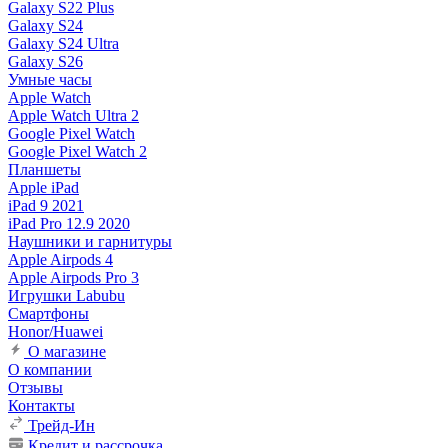
Galaxy S22 Plus
Galaxy S24
Galaxy S24 Ultra
Galaxy S26
Умные часы
Apple Watch
Apple Watch Ultra 2
Google Pixel Watch
Google Pixel Watch 2
Планшеты
Apple iPad
iPad 9 2021
iPad Pro 12.9 2020
Наушники и гарнитуры
Apple Airpods 4
Apple Airpods Pro 3
Игрушки Labubu
Смартфоны
Honor/Huawei
О магазине
О компании
Отзывы
Контакты
Трейд-Ин
Кредит и рассрочка