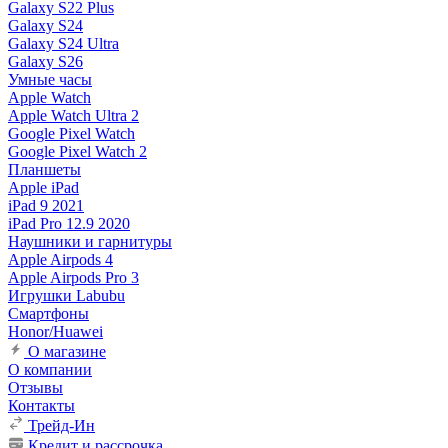
Galaxy S22 Plus
Galaxy S24
Galaxy S24 Ultra
Galaxy S26
Умные часы
Apple Watch
Apple Watch Ultra 2
Google Pixel Watch
Google Pixel Watch 2
Планшеты
Apple iPad
iPad 9 2021
iPad Pro 12.9 2020
Наушники и гарнитуры
Apple Airpods 4
Apple Airpods Pro 3
Игрушки Labubu
Смартфоны
Honor/Huawei
О магазине
О компании
Отзывы
Контакты
Трейд-Ин
Кредит и рассрочка