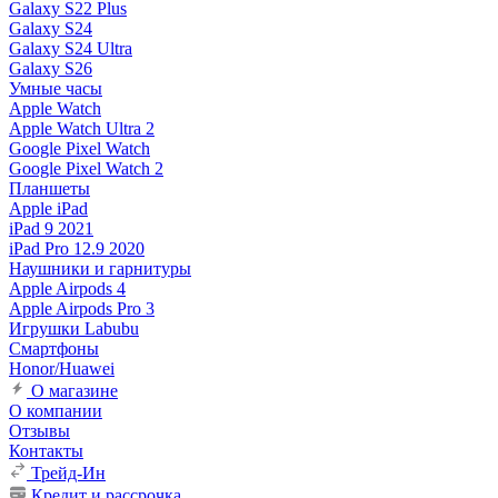
Galaxy S22 Plus
Galaxy S24
Galaxy S24 Ultra
Galaxy S26
Умные часы
Apple Watch
Apple Watch Ultra 2
Google Pixel Watch
Google Pixel Watch 2
Планшеты
Apple iPad
iPad 9 2021
iPad Pro 12.9 2020
Наушники и гарнитуры
Apple Airpods 4
Apple Airpods Pro 3
Игрушки Labubu
Смартфоны
Honor/Huawei
О магазине
О компании
Отзывы
Контакты
Трейд-Ин
Кредит и рассрочка