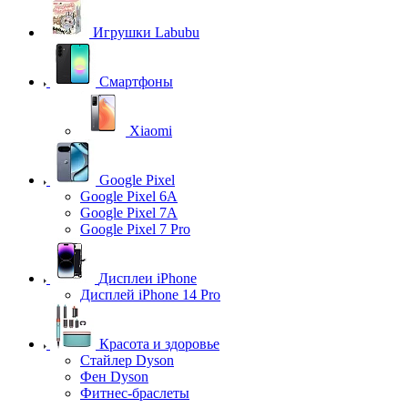
Игрушки Labubu
Смартфоны
Xiaomi
Google Pixel
Google Pixel 6A
Google Pixel 7А
Google Pixel 7 Pro
Дисплеи iPhone
Дисплей iPhone 14 Pro
Красота и здоровье
Стайлер Dyson
Фен Dyson
Фитнес-браслеты