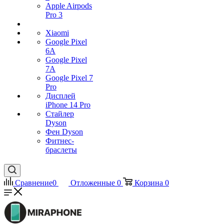
Apple Airpods
Pro 3
Xiaomi
Google Pixel
6A
Google Pixel
7А
Google Pixel 7
Pro
Дисплей
iPhone 14 Pro
Стайлер
Dyson
Фен Dyson
Фитнес-
браслеты
Сравнение
0
Отложенные
0
Корзина
0