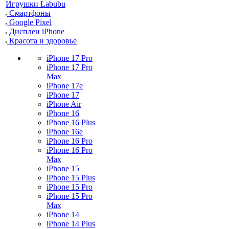
Игрушки Labubu
Смартфоны
Google Pixel
Дисплеи iPhone
Красота и здоровье
iPhone 17 Pro
iPhone 17 Pro
Max
iPhone 17e
iPhone 17
iPhone Air
iPhone 16
iPhone 16 Plus
iPhone 16e
iPhone 16 Pro
iPhone 16 Pro
Max
iPhone 15
iPhone 15 Plus
iPhone 15 Pro
iPhone 15 Pro
Max
iPhone 14
iPhone 14 Plus