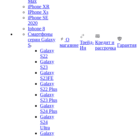
Max
iPhone XR
IPhone Xs
iPhone SE
2020
Iphone 8
Смартфоны
серии Galaxy
О
Трейд-
Кредит и
S
магазине
Гарантия
Ин
рассрочка
Galaxy
S22
Galaxy
S23
Galaxy
S23FE
Galaxy
S22 Plus
Galaxy
S23 Plus
Galaxy
S24 Plus
Galaxy
S24
Ultra
Galaxy