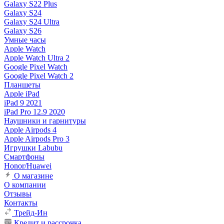
Galaxy S22 Plus
Galaxy S24
Galaxy S24 Ultra
Galaxy S26
Умные часы
Apple Watch
Apple Watch Ultra 2
Google Pixel Watch
Google Pixel Watch 2
Планшеты
Apple iPad
iPad 9 2021
iPad Pro 12.9 2020
Наушники и гарнитуры
Apple Airpods 4
Apple Airpods Pro 3
Игрушки Labubu
Смартфоны
Honor/Huawei
О магазине
О компании
Отзывы
Контакты
Трейд-Ин
Кредит и рассрочка