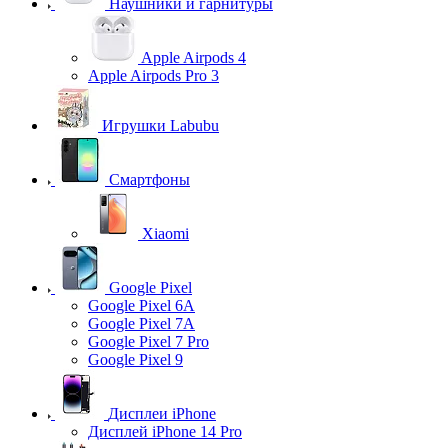
Наушники и гарнитуры
Apple Airpods 4
Apple Airpods Pro 3
Игрушки Labubu
Смартфоны
Xiaomi
Google Pixel
Google Pixel 6A
Google Pixel 7А
Google Pixel 7 Pro
Google Pixel 9
Дисплеи iPhone
Дисплей iPhone 14 Pro