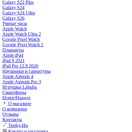
Galaxy S22 Plus
Galaxy S24
Galaxy S24 Ultra
Galaxy S26
Умные часы
Apple Watch
Apple Watch Ultra 2
Google Pixel Watch
Google Pixel Watch 2
Планшеты
Apple iPad
iPad 9 2021
iPad Pro 12.9 2020
Наушники и гарнитуры
Apple Airpods 4
Apple Airpods Pro 3
Игрушки Labubu
Смартфоны
Honor/Huawei
О магазине
О компании
Отзывы
Контакты
Трейд-Ин
Кредит и рассрочка