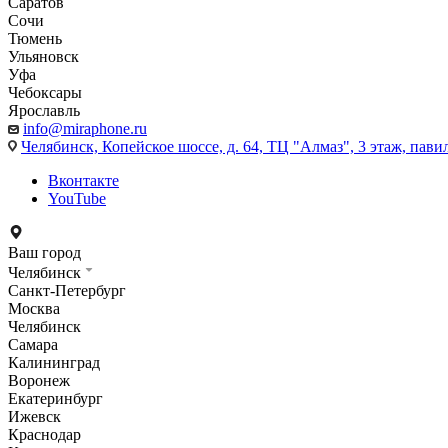
Саратов
Сочи
Тюмень
Ульяновск
Уфа
Чебоксары
Ярославль
info@miraphone.ru
Челябинск,
Копейское шоссе, д. 64, ТЦ "Алмаз", 3 этаж, пави
Вконтакте
YouTube
Ваш город
Челябинск
Санкт-Петербург
Москва
Челябинск
Самара
Калининград
Воронеж
Екатеринбург
Ижевск
Краснодар