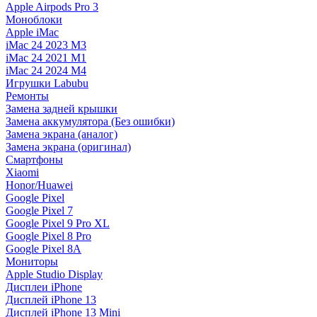
Apple Airpods Pro 3
Моноблоки
Apple iMac
iMac 24 2023 M3
iMac 24 2021 M1
iMac 24 2024 M4
Игрушки Labubu
Ремонты
Замена задней крышки
Замена аккумулятора (Без ошибки)
Замена экрана (аналог)
Замена экрана (оригинал)
Смартфоны
Xiaomi
Honor/Huawei
Google Pixel
Google Pixel 7
Google Pixel 9 Pro XL
Google Pixel 8 Pro
Google Pixel 8A
Мониторы
Apple Studio Display
Дисплеи iPhone
Дисплей iPhone 13
Дисплей iPhone 13 Mini