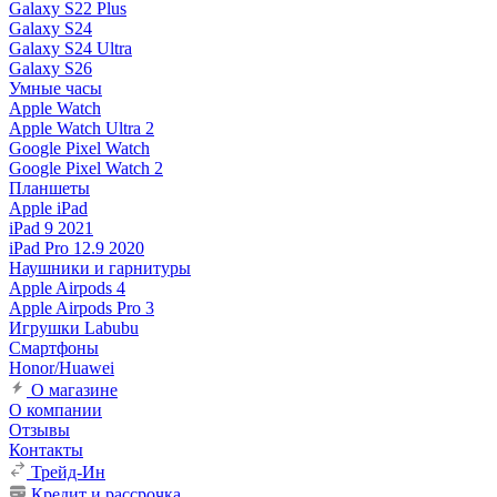
Galaxy S22 Plus
Galaxy S24
Galaxy S24 Ultra
Galaxy S26
Умные часы
Apple Watch
Apple Watch Ultra 2
Google Pixel Watch
Google Pixel Watch 2
Планшеты
Apple iPad
iPad 9 2021
iPad Pro 12.9 2020
Наушники и гарнитуры
Apple Airpods 4
Apple Airpods Pro 3
Игрушки Labubu
Смартфоны
Honor/Huawei
О магазине
О компании
Отзывы
Контакты
Трейд-Ин
Кредит и рассрочка