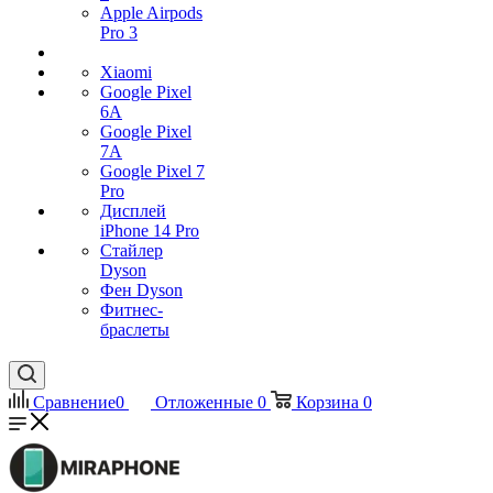
Apple Airpods
Pro 3
Xiaomi
Google Pixel
6A
Google Pixel
7А
Google Pixel 7
Pro
Дисплей
iPhone 14 Pro
Стайлер
Dyson
Фен Dyson
Фитнес-
браслеты
Сравнение
0
Отложенные
0
Корзина
0