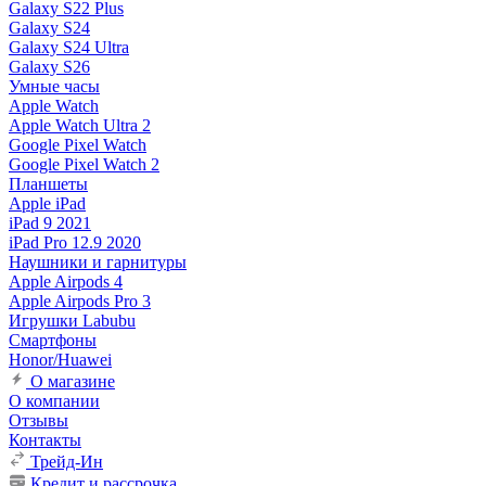
Galaxy S22 Plus
Galaxy S24
Galaxy S24 Ultra
Galaxy S26
Умные часы
Apple Watch
Apple Watch Ultra 2
Google Pixel Watch
Google Pixel Watch 2
Планшеты
Apple iPad
iPad 9 2021
iPad Pro 12.9 2020
Наушники и гарнитуры
Apple Airpods 4
Apple Airpods Pro 3
Игрушки Labubu
Смартфоны
Honor/Huawei
О магазине
О компании
Отзывы
Контакты
Трейд-Ин
Кредит и рассрочка