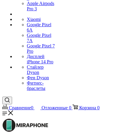
Apple Airpods
Pro 3
Xiaomi
Google Pixel
6A
Google Pixel
7А
Google Pixel 7
Pro
Дисплей
iPhone 14 Pro
Стайлер
Dyson
Фен Dyson
Фитнес-
браслеты
Сравнение
0
Отложенные
0
Корзина
0