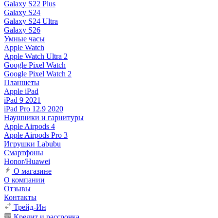
Galaxy S22 Plus
Galaxy S24
Galaxy S24 Ultra
Galaxy S26
Умные часы
Apple Watch
Apple Watch Ultra 2
Google Pixel Watch
Google Pixel Watch 2
Планшеты
Apple iPad
iPad 9 2021
iPad Pro 12.9 2020
Наушники и гарнитуры
Apple Airpods 4
Apple Airpods Pro 3
Игрушки Labubu
Смартфоны
Honor/Huawei
О магазине
О компании
Отзывы
Контакты
Трейд-Ин
Кредит и рассрочка