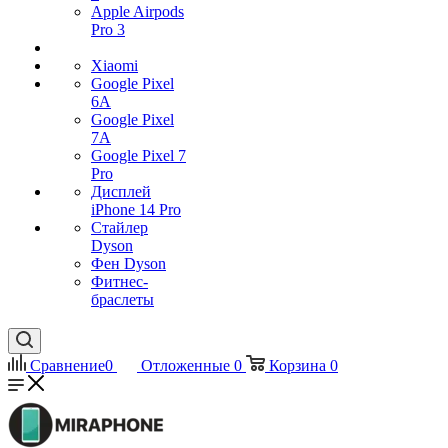
Apple Airpods
Pro 3
Xiaomi
Google Pixel
6A
Google Pixel
7А
Google Pixel 7
Pro
Дисплей
iPhone 14 Pro
Стайлер
Dyson
Фен Dyson
Фитнес-
браслеты
Сравнение
0
Отложенные
0
Корзина
0