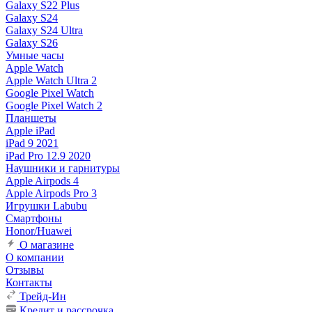
Galaxy S22 Plus
Galaxy S24
Galaxy S24 Ultra
Galaxy S26
Умные часы
Apple Watch
Apple Watch Ultra 2
Google Pixel Watch
Google Pixel Watch 2
Планшеты
Apple iPad
iPad 9 2021
iPad Pro 12.9 2020
Наушники и гарнитуры
Apple Airpods 4
Apple Airpods Pro 3
Игрушки Labubu
Смартфоны
Honor/Huawei
О магазине
О компании
Отзывы
Контакты
Трейд-Ин
Кредит и рассрочка