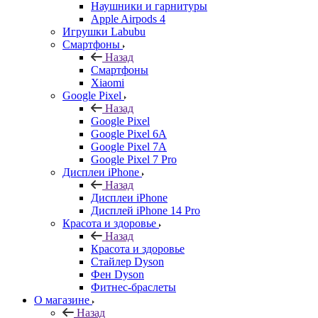
Наушники и гарнитуры
Apple Airpods 4
Игрушки Labubu
Смартфоны
Назад
Смартфоны
Xiaomi
Google Pixel
Назад
Google Pixel
Google Pixel 6A
Google Pixel 7А
Google Pixel 7 Pro
Дисплеи iPhone
Назад
Дисплеи iPhone
Дисплей iPhone 14 Pro
Красота и здоровье
Назад
Красота и здоровье
Стайлер Dyson
Фен Dyson
Фитнес-браслеты
О магазине
Назад