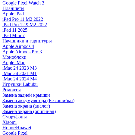
Google Pixel Watch 3
Планшеты
Apple iPad
iPad Pro 11 M2 2022
iPad Pro 12.9 M2 2022
iPad 11 2025
iPad Mini 7
Наушники и гарнитуры
Apple Airpods 4
Apple Airpods Pro 3
Моноблоки
Apple iMac
iMac 24 2023 M3
iMac 24 2021 M1
iMac 24 2024 M4
Игрушки Labubu
Ремонты
Замена задней крышки
Замена аккумулятора (Без ошибки)
Замена экрана (аналог)
Замена экрана (оригинал)
Смартфоны
Xiaomi
Honor/Huawei
Google Pixel