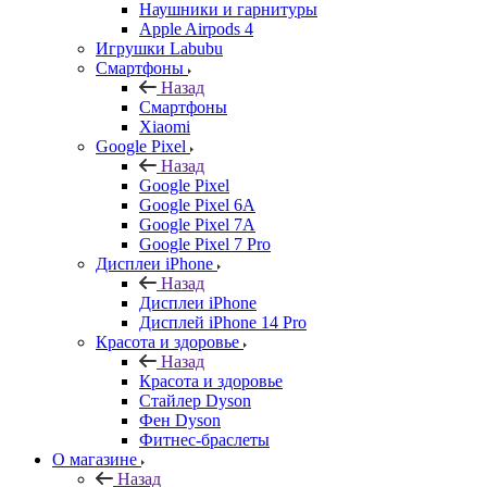
Наушники и гарнитуры
Apple Airpods 4
Игрушки Labubu
Смартфоны
Назад
Смартфоны
Xiaomi
Google Pixel
Назад
Google Pixel
Google Pixel 6A
Google Pixel 7А
Google Pixel 7 Pro
Дисплеи iPhone
Назад
Дисплеи iPhone
Дисплей iPhone 14 Pro
Красота и здоровье
Назад
Красота и здоровье
Стайлер Dyson
Фен Dyson
Фитнес-браслеты
О магазине
Назад