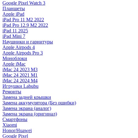
Google Pixel Watch 3
Планшеты
Apple iPad
iPad Pro 11 M2 2022
iPad Pro 12.9 M2 2022
iPad 11 2025
iPad Mini 7
Наушники и гарнитуры
Apple Airpods 4
Apple Airpods Pro 3
Моноблоки
Apple iMac
iMac 24 2023 M3
iMac 24 2021 M1
iMac 24 2024 M4
Игрушки Labubu
Ремонты
Замена задней крышки
Замена аккумулятора (Без ошибки)
Замена экрана (аналог)
Замена экрана (оригинал)
Смартфоны
Xiaomi
Honor/Huawei
Google Pixel